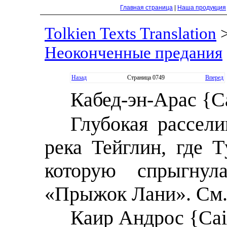
Главная страница
|
Наша продукция
Tolkien Texts Translation
Неоконченные предания
Назад
Страница 0749
Вперед
Кабед-эн-Арас {C
Глубокая рассели
река Тейглин, где 
которую спрыгнул
«Прыжок Лани». См.
Каир Андрос {Cai