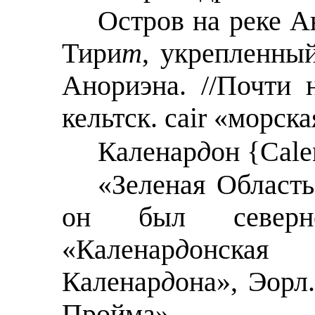
Остров на реке А
Тири
т
, укрепленны
Анoриэна. //Почти 
кельтск. cair «морска
Каленар
д
он {Cale
«Зеленая Область
он был северн
«Каленар
д
онская
Каленар
д
она», Эорл
Пройма».