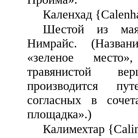
Каленхад {Calenh
Шестой из мая
Нимрайс. (Названи
«зеленое место
травянистой в
производится пу
согласных в сочет
площадка».)
Калимехтар {Cali