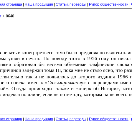
ная страница
|
Наша продукция
|
Статьи, переводы
|
Рупор общественности
|
я
> 0640
в печать в конец третьего тома было предложено включить ин
тома ушли в печать. По поводу этого в 1956 году он писа
ниями образовал бы весьма объемный эльфийский словарь
причиной задержки тома III, пока мне не стало ясно, что ра
ствительно так и не появилось до второго издания 1966 
оего списка имен к «
Сильмариллион
у» с переводами имен
й». Оттуда происходит также и «очерк об Истари», кото
индекса по длине, если не по методу, которым чаще всего п
ная страница
|
Наша продукция
|
Статьи, переводы
|
Рупор общественности
|