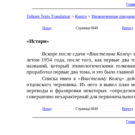
Глав
Tolkien Texts Translation
>
Книги
>
Неоконченные предани
Назад
Страница 0640
Вперед
«Истари»
Вскоре после сдачи «
Властелина Колец
» 
летом 1954 года, после того, как первые два 
названий, который этимологическими толкова
проработал первые два тома, и это было главной 
Списка имен к «
Властелину Колец
» дей
отцовского черновика. Из него я вывел план м
переводы и фразировки некоторых «определени
совершенно нехарактерный для первоначального 
Назад
Страница 0640
Вперед
Глав