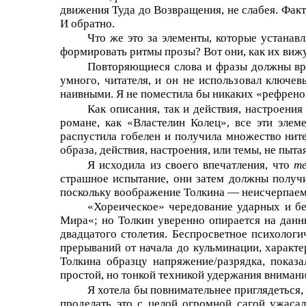
движения Туда до Возвращения, не слабея. Фак
И обратно.
Что же это за элементы, которые устанав
формировать ритмы прозы? Вот они, как их вижу
Повторяющиеся слова и фразы должны врод
умного, читателя, и он не использовал ключе
наивными. Я не поместила бы никаких «рефрено
Как описания, так и действия, настроени
романе, как «Властелин Колец», все эти элем
распустила гобелен и получила множество ните
образа, действия, настроения, или темы, не пыт
Я исходила из своего впечатления, что
т
страшное испытание, они затем должны получи
поскольку воображение Толкина — неисчерпаемо,
«Хореическое» чередование ударных и бе
Мира«; но Толкин уверенно опирается на данн
двадцатого столетия. Беспросветное психолог
прерываний от начала до кульминации, характ
Толкина образцу напряжение/разрядка, показ
простой, но тонкой техникой удержания внимани
Я хотела бы повнимательнее приглядеться,
проделать это с целой огромной сагой ужасал