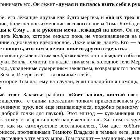
принимать это. Он лежит
«думая и пытаясь взять себя в ру
ое: его лежащие друзья как будто мертвы, и
«на их трёх 
ие, болезненное изменение веселого напева Тома Бомбади
ьцы
к Сэму ...
и к рукояти меча, лежащей на нем»
. Он пе
деть Кольцо, которое лежало пока, не упоминавшееся на 
яние однозначно вредоносное. Даже мысль надеть Его — 
т понять, что там я не мог ничего другого сделать»
.
м словно ужалены этим
воображением
: он побеждает собла
руки. Вопль, темнота, он падает ничком на холодное тело Ме
одо, украденные сумеречным заклятьем, возвращаются пол
 Земли. И через всё — вспоминает себя.
 которое Том дал ему на случай, если понадобится помощь,
о.
ый ответ. Заклятье разбито.
«Свет засиял, чистый свет
арищество... с одним последним тонким прикосновением у
сеченную руку, все еще извивающуюся, подобно раненому п
л доброй точки для пауков). Этот эпизод — кульминация 
к этому с возрастающей напряженностью. За этим следует
о, как их самочувствие восстановилось, Том дает хобби
нессе, противниками Тёмного Владыки в темные лета, давн
Властелина в эту эпоху мира. Том говорит — загадочно, не 