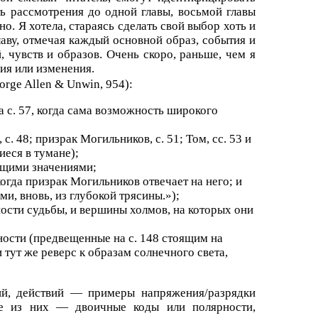
ь рассмотрения до одной главы, восьмой главы
о. Я хотела, стараясь сделать свой выбор хоть и
аву, отмечая каждый основной образ, события и
, чувств и образов. Очень скоро, раньше, чем я
ия или изменения.
rge Allen & Unwin, 954):
а с. 57, когда сама возможность широкого
 48; призрак Могильников, с. 51; Том, сс. 53 и
еся в тумане);
ющими значениями;
 когда призрак Могильников отвечает на него; и
и, вновь, из глубокой трясины.»);
ости судьбы, и вершины холмов, на которых они
ности (предвещенные на с. 148 стоящим на
 тут же реверс к образам солнечного света,
ий, действий — примеры напряжения/разрядки
ые из них — двоичные коды или полярности,