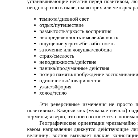
устанавливающие негатив перед позитивом, лю
неоднократно в главе, около трех или четырех ра
темнота/дневной свет
отдых/путешествие
размытость/яркость восприятия
неопределенность мыслей/ясность
ощущение угрозы/беззаботность
заточение или ловушка/свобода
страх/смелость
неподвижность/действие
паника/продуманные действия
потеря памяти/пробуждение воспоминани
одиночество/товарищество
ужас/эйфория
холод/тепло
Эти реверсивные изменения не просто п
позитивных. Каждый янь (мужское начало) соде
термины; я верю, что они соотносятся с пониман
Географические ориентации чрезвычайно ва
каком направлении движутся действующие ли
величину: восток вызывает плохие коннотаци