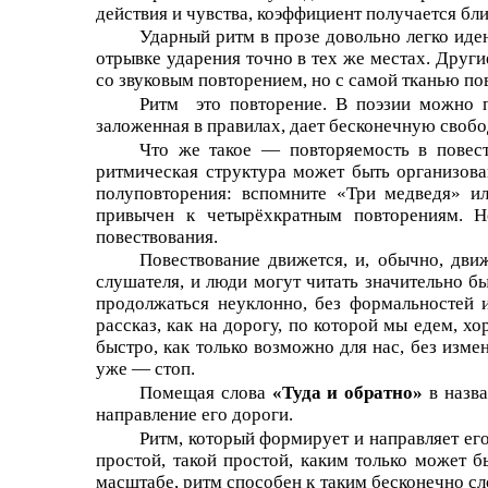
действия и чувства, коэффициент получается бли
Ударный ритм в прозе довольно легко иден
отрывке ударения точно в тех же местах. Друг
со звуковым повторением, но с самой тканью по
Ритм это повторение. В поэзии можно п
заложенная в правилах, дает бесконечную свобо
Что же такое — повторяемость в повест
ритмическая структура может быть организов
полуповторения: вспомните «Три медведя» и
привычен к четырёхкратным повторениям. Н
повествования.
Повествование движется, и, обычно, дви
слушателя, и люди могут читать значительно б
продолжаться неуклонно, без формальностей и
рассказ, как на дорогу, по которой мы едем, 
быстро, как только возможно для нас, без изме
уже — стоп.
Помещая слова
«Туда и обратно»
в назва
направление его дороги.
Ритм, который формирует и направляет его
простой, такой простой, каким только может 
масштабе, ритм способен к таким бесконечно сл