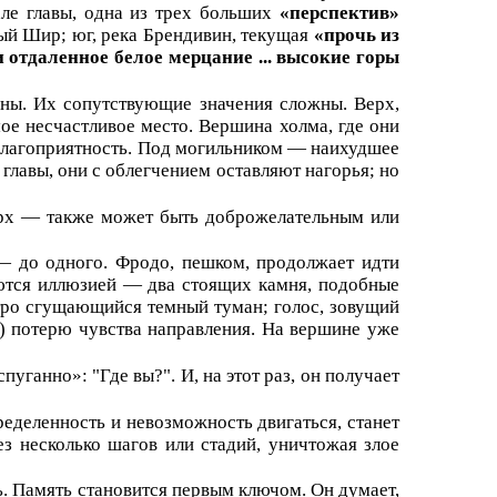
але главы, одна из трех больших
«перспектив»
ный Шир; юг, река Брендивин, текущая
«прочь из
и отдаленное белое
мерцание ...
высокие горы
ны. Их сопутствующие значения сложны. Верх,
е несчастливое место. Вершина холма, где они
неблагоприятность. Под могильником — наихудшее
е главы, они с облегчением оставляют нагорья; но
рх — также может быть доброжелательным или
 — до одного. Фродо, пешком, продолжает идти
ваются иллюзией — два стоящих камня, подобные
ыстро сгущающийся темный туман; голос, зовущий
) потерю чувства направления. На вершине уже
уганно»: "Где вы?". И, на этот раз, он получает
ределенность и невозможность двигаться, станет
 несколько шагов или стадий, уничтожая злое
. Память становится первым ключом. Он думает,