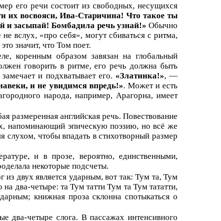
мер его речи состоит из свободных, несущихся
и их восвояси, Ива-Старичина! Что такое ты
й и засыпай! Бомбадила речь узнай!»
Обычно
не вслух, «про себя», могут сбиваться с ритма,
 это значит, что Том поет.
ле, коренным образом завязан на глобальный
должен говорить в ритме, его речь должна быть
о замечает и подхватывает его.
«Златинка!»
, —
навеки, и не увидимся впредь!»
. Может и есть
лагородного народа, например, Арагорна, имеет
бая размеренная английская речь. Повествование
ах, напоминающий эпическую поэзию, но всё же
я слухом, чтобы впадать в стихотворный размер
туре, и в прозе, вероятно, единственными,
роделала некоторые подсчеты.
 из двух является ударным, вот так: Тум та, Тум
на два-четыре: та Тум татти Тум та Тум тататти,
дарным; книжная проза склонна спотыкаться о
ые два-четыре слога. В пассажах интенсивного