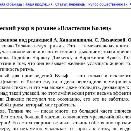
ная страница
|
Наша продукция
|
Статьи, переводы
|
Рупор общественности
|
еский узор в романе «Властелин Колец»
Хазанова под редакцией А. Хананашвили, С. Лихачевой, 
илогию Толкина вслух трижды. Это — замечательная книга, д
ат вполне ясно и в соответствии с дыханием; знаки препин
нны. Подобно Чарльзу Диккенсу и Вирджинии Вульф, Толки
оэзии в том, что она вызывает желание услышать живой гол
гичность ритма.
рный для произведений Вульф — это только и исключите
 Диккенс и Толкин же, то и дело переходили в метричес
ким стихом, и это мы можем даже отследить, декламируя: «
 над такой уловкой, но этот ямбический ритм весьма эффект
ли Диккенс поступал так осознанно, его это не заботил
бой прием, который мог сработать.
ов. Толкин же — писал много, по большей части эпическ
 Его стихи, большей частью, отличаются чрезвычайной сл
ерно! Его стихотворные вставки в ткань собственно проза
ере, он незаметно ускользает от прозы к стиху, не выде