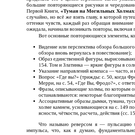
большие повторяющиеся рисунки и чередования
Первой Книги,
«Туман на Могильных Холмах
случайно, но всё же взять главу, в которой пу
оттенки чувств, каждый раз обращая внимание н
ожидала, начинали возникать повторы, включая
Вот основные повторяющиеся элементы, ко
Видение или перспектива обзора большого п
обзора вновь вернулась в повествование);
Образ единственной фигуры, вырисовывающий
154. Том и Златинка — яркие фигуры в сол
Указание направлений компаса — часто, и
Вопрос «Где вы?» (трижды: с. 50, когда Фро
Мерри, на с. 54, «Где Вы, Фродо?», с отве
Фразы, описывающие холмы, по которым они
останавливаются: некоторые благоприятны,
Ассоциативные образы дымки, тумана, тус
холме камнем, усиливающиеся на с. 149 по 
ясности, чёткости, расчета, действия
(сс. 1
Что называю реверсом я — пульсацию м
импульса, что, как я думаю, фундаменталь