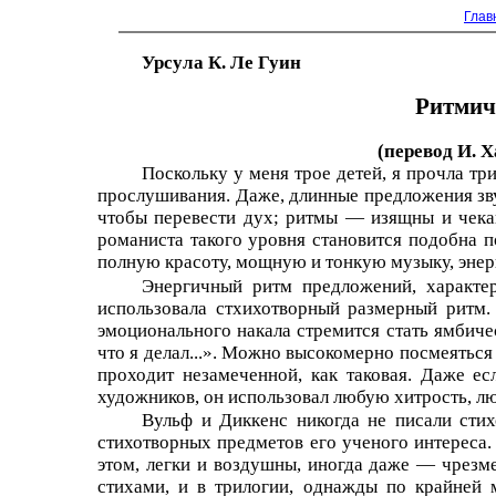
Глав
Урсула К. Ле Гуин
Ритмич
(перевод И. 
Поскольку у меня трое детей, я прочла тр
прослушивания. Даже, длинные предложения звуч
чтобы перевести дух; ритмы — изящны и чека
романиста такого уровня становится подобна п
полную красоту, мощную и тонкую музыку, энер
Энергичный ритм предложений, характе
использовала стхихотворный размерный ритм.
эмоционального накала стремится стать ямбичес
что я делал...». Можно высокомерно посмеяться
проходит незамеченной, как таковая. Даже ес
художников, он использовал любую хитрость, лю
Вульф и Диккенс никогда не писали стих
стихотворных предметов его ученого интереса.
этом, легки и воздушны, иногда даже — чрезм
стихами, и в трилогии, однажды по крайней м