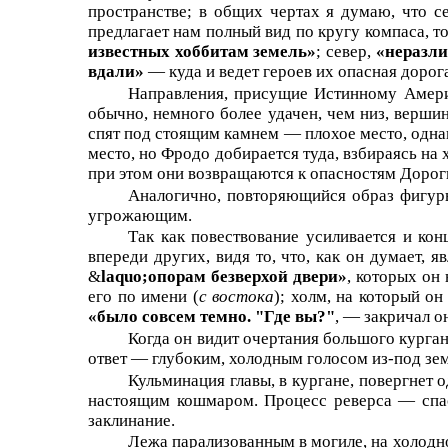
пространстве; в общих чертах я думаю, что с
предлагает нам полный вид по кругу компаса, т
известных хоббитам земель»
; север,
«неразли
вдали»
— куда и ведет героев их опасная дорог
Направления, присущие Истинному Амери
обычно, немного более удачен, чем низ, верш
спят под стоящим камнем — плохое место, одна
место, но Фродо добирается туда, взбираясь на х
при этом они возвращаются к опасностям Дорог
Аналогично, повторяющийся образ фигур
угрожающим.
Так как повествование усиливается и ко
впереди других, видя то, что, как он думает,
&
laquo;опорам безверхой двери»
, которых он
его по имени (
с востока
); холм, на который о
«было совсем темно. "Где вы?"
, — закричал о
Когда он видит очертания большого кургана
ответ — глубоким, холодным голосом из-под зем
Кульминация главы, в кургане, повергнет 
настоящим кошмаром. Процесс реверса — спас
заклинание.
Лежа парализованным в могиле, на холодно