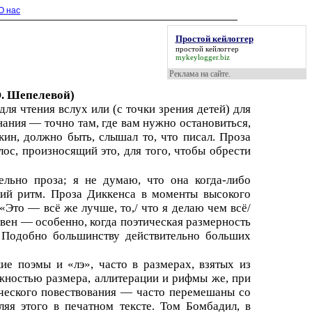
О нас
Простой кейлоггер
простой кейлоггер
mykeylogger.biz
Реклама на сайте.
О. Шепелевой)
ля чтения вслух или (с точки зрения детей) для
ания — точно там, где вам нужно остановиться,
н, должно быть, слышал то, что писал. Проза
ос, произносящий это, для того, чтобы обрести
льно проза; я не думаю, что она когда-либо
кий ритм. Проза Диккенса в моменты высокого
Это — всё же лучше, то,/ что я делаю чем всё/
ивен — особенно, когда поэтическая размерность
о. Подобно большинству действительно больших
ие поэмы и «лэ», часто в размерах, взятых из
ожностью размера, аллитерации и рифмы же, при
ического повествования — часто перемешаны со
ляя этого в печатном тексте. Том Бомбадил, в