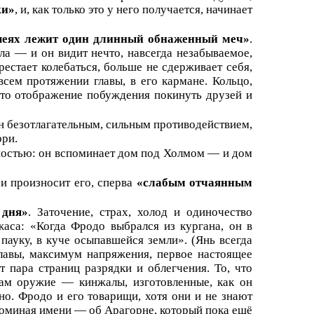
ки»
, и, как только это у него получается, начинает
шеях лежит один длинный обнаженный меч»
.
ла — и он видит нечто, навсегда незабываемое,
рестает колебаться, больше не сдерживает себя,
всем протяжении главы, в его кармане. Кольцо,
это отображение побуждения покинуть друзей и
зн безотлагательным, сильным противодействием,
рри.
ностью: он вспоминает дом под Холмом — и дом
 и произносит его, сперва
«слабым отчаянным
 дня»
. Заточение, страх, холод и одиночество
жаса: «Когда Фродо выбрался из кургана, он в
ауку, в куче осыпавшейся земли». (Янь всегда
главы, максимум напряжения, первое настоящее
 пара страниц разрядки и облегчения. То, что
там оружие — кинжалы, изготовленные, как он
о. Фродо и его товарищи, хотя они и не знают
упоминая имени — об Арагорне, который пока ещё