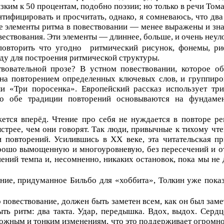
зким к 50 процентам, подобно поэзии; но только в речи Тома
тифицировать и просчитать, однако, я сомневаюсь, что два
ие элементы ритма в повествовании — менее выражены и зна
вествования. Эти элементы — длиннее, больше, и очень неул
овторить что угодно ритмический рисунок, фонемы, риф
ду для построения ритмической структуры.
вовательной прозе? В устном повествовании, которое о
ана повторением определенных ключевых слов, и группиро
ли «Три поросенка». Европейский рассказ использует тр
о обе традиции повторений основываются на фундаме
жется вперёд. Чтение про себя не нуждается в повторе ре
ыстрее, чем они говорят. Так люди, привычные к тихому чт
 повторений. Усилившись в XX веке, эта читательская п
хорошо вымощенную и многоуровневую, без пересечений и о
нений темпа и, несомненно, никаких остановок, пока мы не
ние, придуманное Бильбо для «хоббита», Толкин уже пока
 повествование, должен быть заметен всем, как он был зам
быть ритм: два такта. Удар, передышка. Вдох, выдох. Сер
ожным и тонким изменениям, что это поддерживает огромное