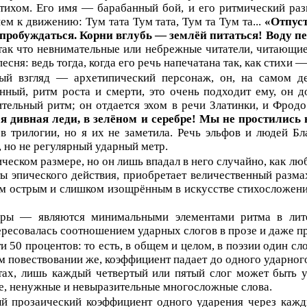
тихом. Его имя — барабанный бой, и его ритмический раз
м к движению: Тум тата Тум тата, Тум та Тум та...
«Отпуст
пробуждаться. Корни вглубь — землёй питаться! Воду пе
так что невнимательные или небрежные читатели, читающие 
песня: ведь тогда, когда его речь напечатана так, как стихи —
ый взгляд — архетипический персонаж, он, на самом де
нный, ритм роста и смерти, это очень подходит ему, он 
зительный ритм; он отдается эхом в речи Златинки, и Фрод
я дивная леди, в зелёном и серебре! Мы не простились 
в трилогии, но я их не заметила. Речь эльфов и людей Б
 но не регулярный ударный метр.
ческом размере, но он лишь впадал в него случайно, как лю
ы эпического действия, приобретает величественный разм
ом острым и слишком изощрённым в искусстве стихосложени
ы — являются минимальными элементами ритма в литера
ресовалась соотношением ударных слогов в прозе и даже п
0 процентов: то есть, в общем и целом, в поэзии один слог
 повествовании же, коэффициент падает до одного ударного 
ах, лишь каждый четвертый или пятый слог может быть у
, ненужные и невыразительные многосложные слова.
й прозаический коэффициент одного ударения через кажд