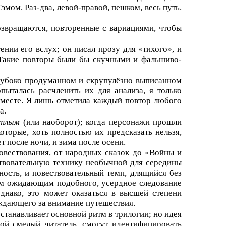
мом. Раз-два, левой-правой, пешком, весь путь.
возвращаются, повторенные с вариациями, чтобы
нии его вслух; он писал прозу для «тихого», и
. Такие повторы были бы скучными и фальшиво-
 глубоко продуманном и скрупулёзно выписанном
пыталась расчленить их для анализа, я только
 вместе. Я лишь отметила каждый повтор любого
а.
етлым
(или наоборот); когда персонажи прошли
торые, хоть полностью их предсказать нельзя,
 после ночи, и зима после осени.
овествования, от народных сказок до «Войны и
ствовательную технику необычной для середины
ость, и повествовательный темп, длящийся без
лям ожидающим подобного, усердное следование
днако, это может оказаться в высшей степени
аждающего за внимание путешествия.
станавливает основной ритм в трилогии; но идея
гой смелый читатель, смогут идентифицировать