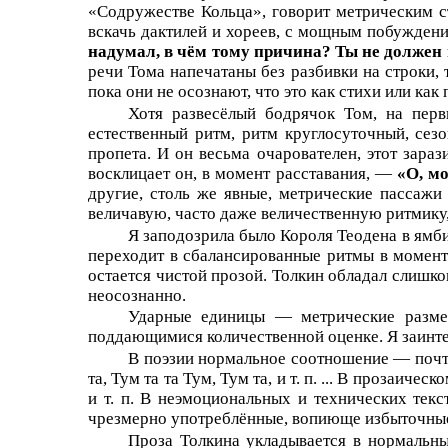
«Содружестве Кольца», говорит метрическим с
вскачь дактилей и хореев, с мощным побуждение
надумал, в чём тому причина? Ты не должен 
речи Тома напечатаны без разбивки на строки, 
пока они не осознают, что это как стихи или как 
Хотя развесёлый бодрячок Том, на перв
естественный ритм, ритм круглосуточный, сезо
пропета. И он весьма очарователен, этот зара
восклицает он, в момент расставания, —
«О, мо
другие, столь же явные, метрические пассажи 
величавую, часто даже величественную ритмику,
Я заподозрила было Короля Теодена в ямби
переходит в сбалансированные ритмы в момент
остается чистой прозой. Толкин обладал слишк
неосознанно.
Ударные единицы — метрические размер
поддающимися количественной оценке. Я заинте
В поэзии нормальное соотношение — почти 5
та, Тум та та Тум, Тум та,
и т. п. ...
В прозаическом
и т. п.
В неэмоциональных и технических текст
чрезмерно употреблённые, вопиюще избыточные
Проза Толкина укладывается в нормальны