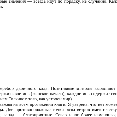
бые значения — всегда идут по порядку, не случайно. Каж
з:
й
еребор двоичного кода. Позитивные эпизоды вырастают 
ржит свое инь (женское начало), каждое инь содержит сво
ием Толкином того, как устроен мир).
жны на всем протяжении книги. Я уверена, что нет момента
ца. Две противоположные точки розы ветров имеют четк
и, запад — благоприятные. Север и юг более изменчивы,