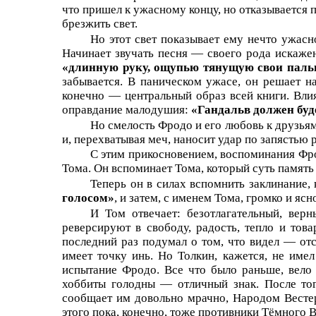
что пришел к ужасному концу, но отказывается 
брезжить свет.
Но этот свет показывает ему нечто ужасн
Начинает звучать песня — своего рода искажен
«длинную руку, ощупью тянущую свои пал
забывается. В паническом ужасе, он решает на
конечно — центральный образ всей книги. Вли
оправдание малодушия:
«Гандальв должен буде
Но смелость Фродо и его любовь к друзья
и, перехватывая меч, наносит удар по запястью 
С этим прикосновением, воспоминания Фр
Тома. Он вспоминает Тома, который суть память
Теперь он в силах вспомнить заклинание,
голосом»
, и затем, с именем Тома, громко и ясн
И Том отвечает: безотлагательный, верн
реверсируют в свободу, радость, тепло и тов
последний раз подумал о том, что видел — от
имеет точку инь. Но Толкин, кажется, не име
испытание Фродо. Все что было раньше, вело 
хоббиты голодны — отличный знак. После тог
сообщает им довольно мрачно, Народом Вестер
этого пока, конечно, тоже противники Тёмного 