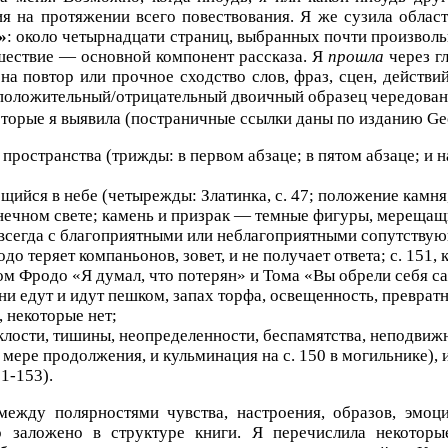
 на протяжении всего повествования. Я же сузила област
»
: около четырнадцати страниц, выбранных почти произвольн
тешествие — основной компонент рассказа. Я
прошла
через гл
а повтор или прочное сходство слов, фраз, сцен, действий
 положительный/отрицательный двоичный образец чередован
торые я выявила (постраничные ссылки даны по изданию Geo
ространства (трижды: в первом абзаце; в пятом абзаце; и н
ся в небе (четырежды: Златинка, с. 47; положение камня, с.
нечном свете; камень и призрак — темные фигуры, мерещащи
 всегда с благоприятными или неблагоприятными сопутству
до теряет компаньонов, зовет, и не получает ответа; с. 151,
том Фродо «Я думал, что потерян» и Тома «Вы обрели себя сам
 едут и идут пешком, запах торфа, освещенность, превратн
 некоторые нет;
клости, тишины, неопределенности, беспамятства, неподвиж
мере продолжения, и кульминация на с. 150 в могильнике), и
51-153).
ежду полярностями чувства, настроения, образов, эмоц
но заложено в структуре книги. Я перечислила некотор