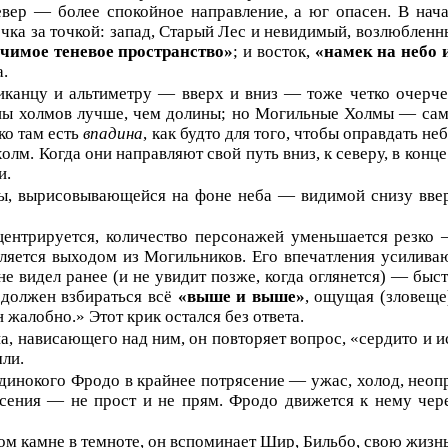
евер — более спокойное направление, а юг опасен. В нач
очка за точкой: запад, Старый Лес и невидимый, возлюблен
чимое теневое пространство»
; и восток,
«намек на небо 
а.
канцу и альтиметру — вверх и вниз — тоже четко очерче
ины холмов лучше, чем долины; но Могильные Холмы — само
ко там есть
впадина
, как будто для того, чтобы оправдать 
олм. Когда они направляют свой путь вниз, к северу, в конц
и.
ы, вырисовывающейся на фоне неба — видимой снизу вве
нцентрируется, количество персонажей уменьшается резко
 является выходом из Могильников. Его впечатления усили
 не видел ранее (и не увидит позже, когда оглянется) — б
н должен взбираться всё
«выше и выше»
, ощущая (зловеще
н жалобно.» Этот крик остался без ответа.
, нависающего над ним, он повторяет вопрос, «сердито и исп
ли.
одинокого Фродо в крайнее потрясение — ужас, холод, неоп
ения — не прост и не прям. Фродо движется к нему через
м камне в темноте, он вспоминает Шир, Бильбо, свою жизнь