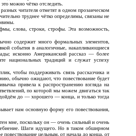
 это можно чётко отследить.
 разных читателя отметят в одном прозаическом
чительно труднее чётко определимы, связаны не
овимы.
мы, слова, строки, строфы. Эта возможность,
бычно содержит много формальных элементов,
вкой события в аналогичные, накапливающиеся
иады; исконно Американский рассказ — более
нте национальных традиций и служат успеху
плик, чтобы поддерживать связь рассказчика и
ению, обычно ожидают, что повествование будет
ривычка привела к распространению взгляда на
тветвлений, по которой мы можем двигаться так
 дойдём до — хорошего — конца, и только тогда
зывает нам основную форму его повествования,
етен мне, поскольку он — очень сильный и очень
дцебиение. Шаги идущего. Но в таком обширном
 повествование цельным, от начала до конца, от