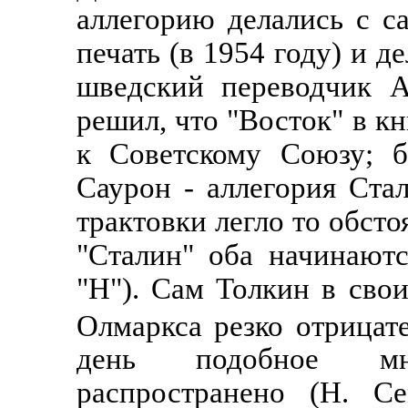
аллегорию делались с с
печать (в 1954 году) и д
шведский переводчик А
решил, что "Восток" в к
к Советскому Союзу; б
Саурон - аллегория Ста
трактовки легло то обсто
"Сталин" оба начинаютс
"Н"). Сам Толкин в сво
Олмаркса резко отрицат
день подобное мн
распространено (Н. Се