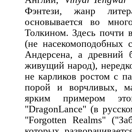
Фэнтези, жанр литер
основывается во мног
Толкином. Здесь почти 
(не насекомоподобных 
Андерсена, а древний 
живущий народ), нередко
не карликов ростом с па
порой и ворчливых, ма
ярким примером эт
"DragonLance" (в русско
"Forgotten Realms" ("За
которых разворачивает