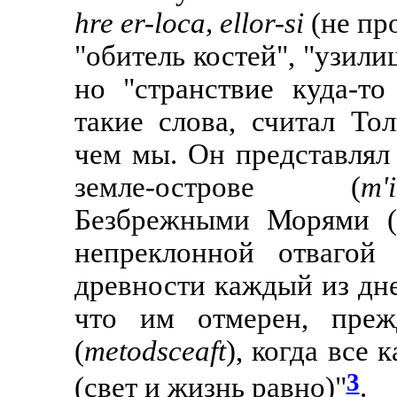
hre er-loca, ellor-si
(не про
"обитель костей", "узили
но "странствие куда-то
такие слова, считал То
чем мы. Он представлял 
земле-острове (
m'
Безбрежными Морями 
непреклонной отвагой
древности каждый из дне
что им отмерен, преж
(
metodsceaft
), когда все 
3
(свет и жизнь равно)"
.