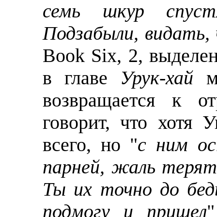
семь шкур спуст
Подзабыли, видать,
Book Six, 2, выделе
в главе
Урук-хай
мо
возвращается к от
говорит, что хотя 
всего, но "
с ним ос
парней, жаль терят
Ты их точно до бед
подмогу и пришел
"