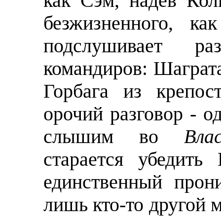
как Сэм, надев Кол
безжизненного, ка
подслушивает ра
командиров: Шаграт
Горбага из крепос
орочий разговор - о
слышим во
Вла
старается убедить
единственный прон
лишь кто-то другой м