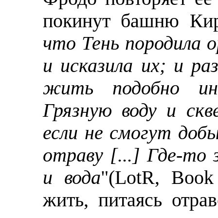
покинут башню Кир
что Тень породила о
и исказила их; и р
жить подобно ин
Грязную воду и ск
если не смогут добы
отраву [...] Где-т
и вода
"(LotR, Book
жить, питаясь отра