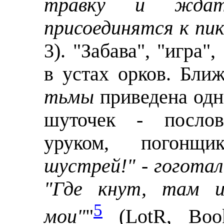
травку и ждат
присоединятся к пи
3). "Забава", "игра"
в устах орков. Бли
тьмы
приведена одн
шуточек - послови
уруком, погонщи
шустрей!" - гоготал 
"Где кнут, там и 
5
мои"
"
(LotR, Book