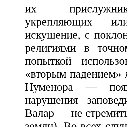
их прислужник
укрепляющих ил
искушение, с покло
религиями в точно
попыткой использо
«вторым падением» 
Нуменора — поя
нарушения заповед
Валар — не стремить
земли). Во всех случ