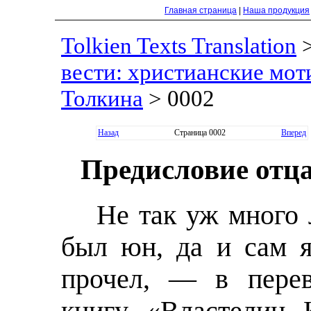
Главная страница
|
Наша продукция
Tolkien Texts Translation
вести: христианские моти
Толкина
> 0002
Назад
Страница 0002
Вперед
Предисловие отц
Не так уж много 
был юн, да и сам 
прочел, — в перев