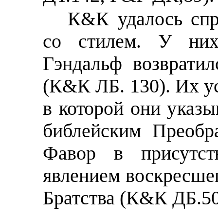
К&К удалось спр
со стилем. У них
Гэндальф возвратил
(К&К ЛБ. 130). Их у
в которой они указ
библейским Преобр
Фавор в присутст
явлением воскресше
Братства (К&К ДБ.50