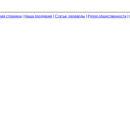
ная страница
|
Наша продукция
|
Статьи, переводы
|
Рупор общественности
|