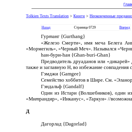
Глав
Tolkien Texts Translation
>
Книги
>
Неоконченные предани
Назад
Страница 0729
Вперед
Гур
т
анг {Gurthang}
«Железо Смерти», имя меча Белега Ан
«Мормегиль», «Черный Меч». Назывался «Чер
haн-бури-haн {Ghan-buri-Ghan}
Предводитель дрyаданов или «дикарей» Д
также и заглавную H, во избежание совпадения с
Гэмджи {Gamgee}
Семейство хоббитов в Шире. См. «Элано
Гэндальф {Gandalf}
Один из Истари (Волшебников), один и
«Ми
т
рандир», «Инкaнус», «
Т
аркyн» //возможна 
Д
Дагорлад {Dagorlad}