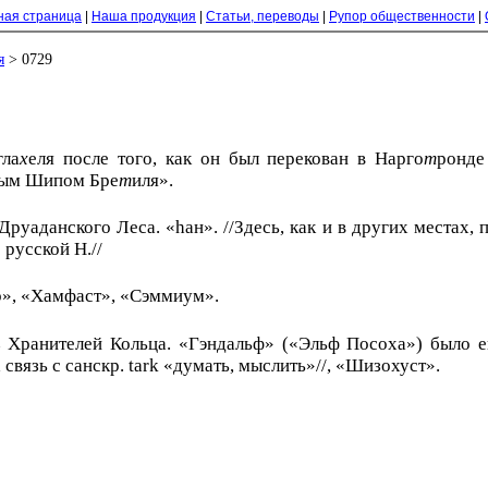
ная страница
|
Наша продукция
|
Статьи, переводы
|
Рупор общественности
|
я
> 0729
гла
х
еля после того, как он был перекован в Нарго
т
ронде
ным Шипом Бре
т
иля».
рyаданского Леса. «haн». //Здесь, как и в других местах,
 русской Н.//
р», «Хамфаст», «Сэммиум».
з Хранителей Кольца. «Гэндальф» («Эльф Посоха») было е
связь с санскр. tark «думать, мыслить»//, «Шизохуст».