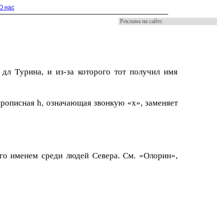
О нас
Реклама на сайте.
 дл Тyрина, и из-за которого тот получил имя
 прописная h, означающая звонкую «х», заменяет
го именем среди людей Севера. См. «Олoрин»,