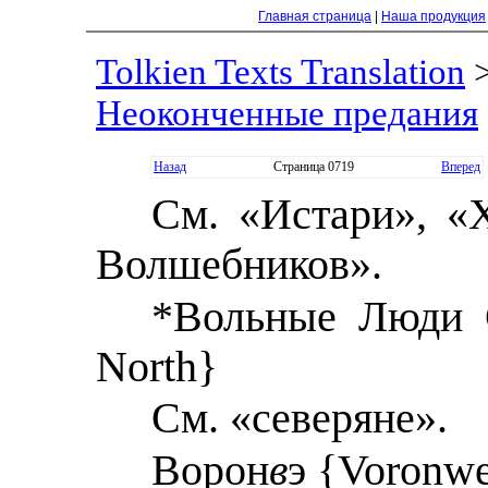
Главная страница
|
Наша продукция
Tolkien Texts Translation
Неоконченные предания
Назад
Страница 0719
Вперед
См. «Истари», «
Волшебников».
*Вольные Люди С
North}
См. «северяне».
Ворон
в
э {Voronw