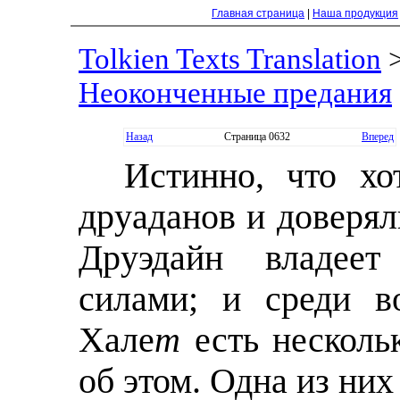
Главная страница
|
Наша продукция
Tolkien Texts Translation
Неоконченные предания
Назад
Страница 0632
Вперед
Истинно, что х
дрyаданов и доверял
Дрyэдайн владеет
силами; и среди в
Хале
т
есть нескольк
об этом. Одна из них