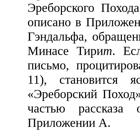
Эреборского Поход
описано в Приложени
Гэндальфа, обраще
Минасе Тири
т
. Ес
письмо, процитиров
11), становится я
«Эреборский Поход»
частью рассказа
Приложении А.