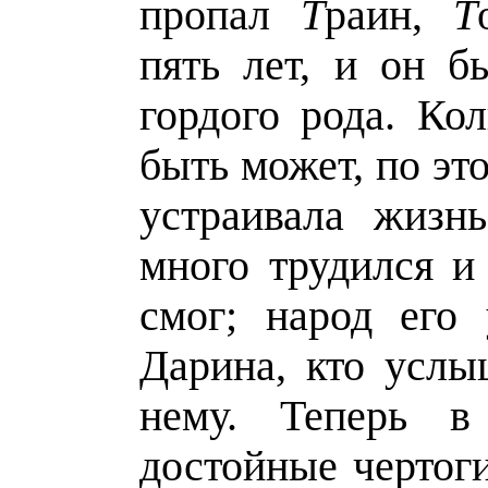
пропал
Т
рaин,
Т
пять лет, и он 
гордого рода. Ко
быть может, по это
устраивала жизн
много трудился и 
смог; народ его
Дарина, кто усл
нему. Теперь 
достойные чертоги