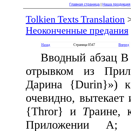
Главная страница
|
Наша продукция
Tolkien Texts Translation
Неоконченные предания
Назад
Страница 0547
Вперед
Вводный абзац B 
отрывком из Прил
Дарина {Durin}») 
очевидно, вытекает
{Thror} и
Т
рaине, 
Приложении А; 