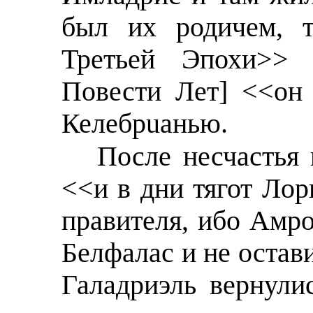
был их родичем, т
Третьей Эпохи>> 
Повести Лет] <<он
Келебрuанью.
После несчастья 
<<и в дни тягот Лoр
правителя, ибо Амр
Белфалас и не остав
Галадриэль вернули