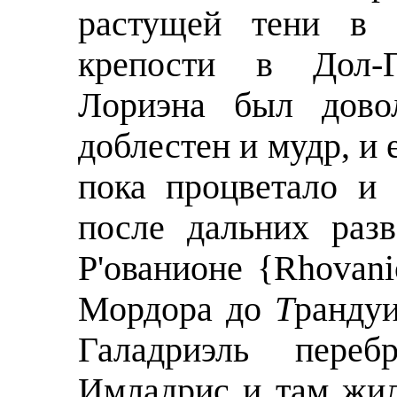
растущей тени в 
крепости в Дол-Г
Лoриэна был дово
доблестен и мудр, и 
пока процветало и
после дальних раз
Р'ованионе {Rhovani
Мордора до
Т
рандуи
Галадриэль пере
Имладрис и там жил