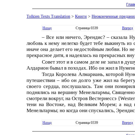
Глав
Tolkien Texts Translation
>
Книги
>
Неоконченные предани
Назад
Страница 0339
Вперед
– Все или ничего, Эрендис? – сказала Н
любовь к нему нелегко будет тебе выкинуть из
иначе она делает его недостойным любви. Но не
прекрасное дитя, я надеялась на прекрасных внук
Совет этот и в самом деле не запал в душ
Алдарион бывал в походах. Ибо он жил в Нyменoр
Тогда Королева Алмариань, которой Нyн
путешествии – ибо он долго уже жил на берег
своего сердца, послушалась. Там они помирил
поднялись на вершину Менельтармы, Священно
смотрели вокруг, на Остров Вестернессэ {Wester
тени на Востоке, над Великим Морем; а над
Менельтармы; но когда они спускались, Эрендис
Назад
Страница 0339
Вперед