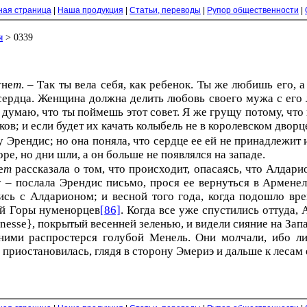
ная страница
|
Наша продукция
|
Статьи, переводы
|
Рупор общественности
|
я
> 0339
yне
т
. – Так ты вела себя, как ребенок. Ты же любишь его, а
 сердца. Женщина должна делить любовь своего мужа с его
 думаю, что ты поймешь этот совет. Я же грущу потому, что 
ов; и если будет их качать колыбель не в королевском дворце
у Эрендис; но она поняла, что сердце ее ей не принадлежит и
е, но дни шли, а он больше не появлялся на западе.
е
т
рассказала о том, что происходит, опасаясь, что Алдари
у – послала Эрендис письмо, прося ее вернуться в Армене
ись с Алдарионом; и весной того года, когда подошло вр
й Горы нyменoрцев
[86]
. Когда все уже спустились оттуда,
nesse}, покрытый весенней зеленью, и видели сияние на Запа
 ними распростерся голубой Менель. Они молчали, ибо л
 приостановилась, глядя в сторону Эмериэ и дальше к лесам 