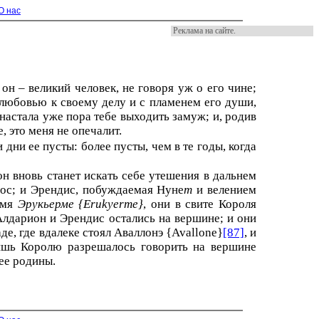
О нас
Реклама на сайте.
 он – великий человек, не говоря уж о его чине;
 любовью к своему делу и с пламенем его души,
настала уже пора тебе выходить замуж; и, родив
, это меня не опечалит.
 дни ее пусты: более пусты, чем в те годы, когда
он вновь станет искать себе утешения в дальнем
лос; и Эрендис, побуждаемая Нyне
т
и велением
емя
Эрукьерме {Erukyerme}
, они в свите Короля
 Алдарион и Эрендис остались на вершине; и они
де, где вдалеке стоял Аваллoнэ {Avallone}
[87]
, и
ишь Королю разрешалось говорить на вершине
ее родины.