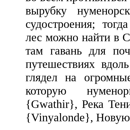
вырубку нyменoрс
судостроения; тогд
лес можно найти в С
там гавань для по
путешествиях вдоль
глядел на огромны
которую нyменo
{Gwathir}, Река Тен
{Vinyalonde}, Новую