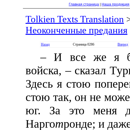
Главная страница
|
Наша продукция
Tolkien Texts Translation
Неоконченные предания
Назад
Страница 0286
Вперед
– И все же я б
войска, – сказал Тyри
Здесь я стою попер
стою так, он не може
юг. За это меня д
Нарго
т
ронде; и даж