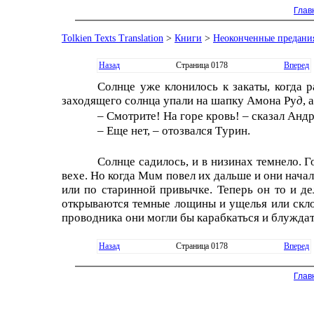
Глав
Tolkien Texts Translation
>
Книги
>
Неоконченные предани
Назад
Страница 0178
Вперед
Солнце уже клонилось к закаты, когда 
заходящего солнца упали на шапку Амона Рy
д
, 
– Смотрите! На горе кровь! – сказал Андр
– Еще нет, – отозвался Тyрин.
Солнце садилось, и в низинах темнело. 
вехе. Но когда Мuм повел их дальше и они начал
или по старинной привычке. Теперь он то и де
открываются темные лощины и ущелья или скло
проводника они могли бы карабкаться и блуждать
Назад
Страница 0178
Вперед
Глав