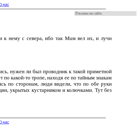
О нас
Реклама на сайте.
 к нему с севера, ибо так Мuм вел их, и лучи
лись, нужен ли был проводник к такой приметной
т по какой-то тропе, находя ее по тайным знакам
ясь по сторонам, люди видели, что по обе руки
ин, укрытых кустарником и колючками. Тут без
О нас