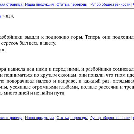
ная страница
|
Наша продукция
|
Статьи, переводы
|
Рупор общественности
|
я
> 0178
разбойники вышли к подножию горы. Теперь они подходили
а
серегон
был весь в цвету.
oг.
Гора нависла над ними и перед ними, и разбойники сомнева
и подниматься по крутым склонам, они поняли, что гном иде
ло поворачивал налево и направо, и каждый раз, оглядыва
ны, усеянные огромными глыбами, полные расселин и трещ
 много дней и не найти пути.
ная страница
|
Наша продукция
|
Статьи, переводы
|
Рупор общественности
|