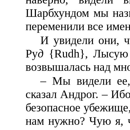
Шарбхундом мы назы
переменили все имен
И увидели они, ч
Рy
д
{Rudh}, Лысую 
возвышалась над мн
– Мы видели ее,
сказал Андрoг. – Иб
безопасное убежище, 
нам нужно? Чую я, ч