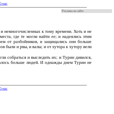
О нас
Реклама на сайте.
я и немногочисленных к тому времени. Хоть и не
еста, где те могли найти ее; и надеялись этим
чем от разбойников, и защищались они больше
 были и рвы, и валы; и от хутора к хутору вели
гли собраться и выследить их; и Тyрин дивился,
сталось больше людей. И однажды днем Тyрин не
О нас