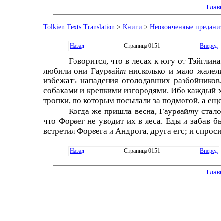
Глав
Tolkien Texts Translation
>
Книги
>
Неоконченные предани
Назад
Страница 0151
Вперед
Говорится, что в лесах к югу от Тэйглин
любили они Гаур
в
ай
т
нисколько и мало жалели
избежать нападения оголодавших разбойников
собаками и крепкими изгородями. Ибо каждый ху
тропки, по которым посылали за подмогой, а ещ
Когда же пришла весна, Гаур
в
ай
т
у стал
что Фор
в
ег не уводит их в леса. Еды и забав 
встретил Фор
в
ега и Андрoга, друга его; и спроси
Назад
Страница 0151
Вперед
Глав