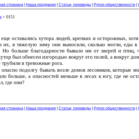
ная страница
|
Наша продукция
|
Статьи, переводы
|
Рупор общественности
|
я
> 0151
а еще оставались хутора людей, крепких и осторожных, хот
 их, в тяжелую зиму они выносили, сколько могли, еды в м
. Но больше благодарности бывало им от зверей и птиц, 
тор был обнесен изгородью вокруг его полей, а вокруг домов
е трубили в тревожные рога.
о опасно подолгу бывать возле домов лесовиков, которые мо
было больше, а опасностей меньше в лесах к югу, где не о
л, где они?
ная страница
|
Наша продукция
|
Статьи, переводы
|
Рупор общественности
|