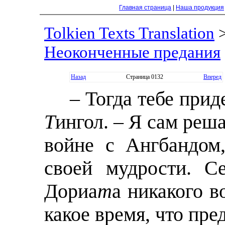
Главная страница
|
Наша продукция
Tolkien Texts Translation
Неоконченные предания
Назад
Страница 0132
Вперед
– Тогда тебе прид
Т
ингол. – Я сам реша
войне с Ангбандом
своей мудрости. С
Дориа
т
а никакого в
какое время, что пре