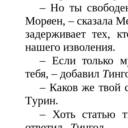
– Но ты свободен
Мор
в
ен, – сказала М
задерживает тех, к
нашего изволения.
– Если только м
тебя, – добавил
Т
инг
– Каков же твой 
Тyрин.
– Хоть статью 
ответил
Т
ингол, –