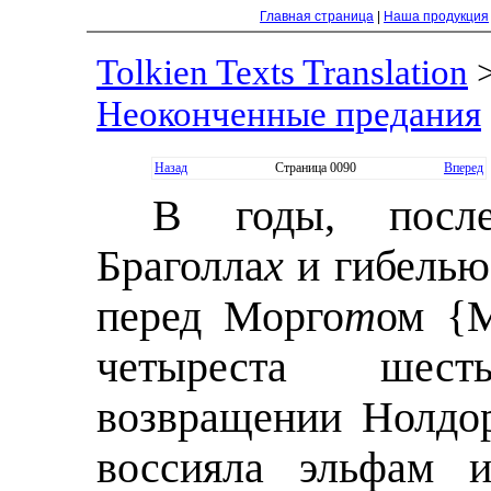
Главная страница
|
Наша продукция
Tolkien Texts Translation
Неоконченные предания
Назад
Страница 0090
Вперед
В годы, после
Браголла
х
и гибелью
перед Морго
т
ом {M
четыреста шес
возвращении Нолдо
воссияла эльфам 