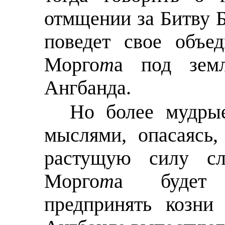
отмщении за Битву 
поведет свое объед
Морго
т
а под зем
Ангбанда.
Но более мудры
мыслями, опасаясь,
растущую силу с
Морго
т
а будет 
предпринять козни