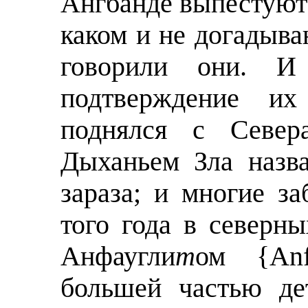
Ангбанде выпестуют 
каком и не догадыва
говорили они. И
подтверждение их
поднялся с Север
Дыханьем Зла назв
зараза; и многие з
того года в северн
Анфаугли
т
ом {Anf
большей частью де