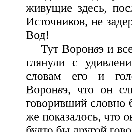
живущие здесь, пос
Источников, не зад
Вод!
Тут Ворон
в
э и вс
глянули с удивлен
словам его и гол
Ворон
в
э, что он с
говоривший словно б
же показалось, что о
будто бы другой гово