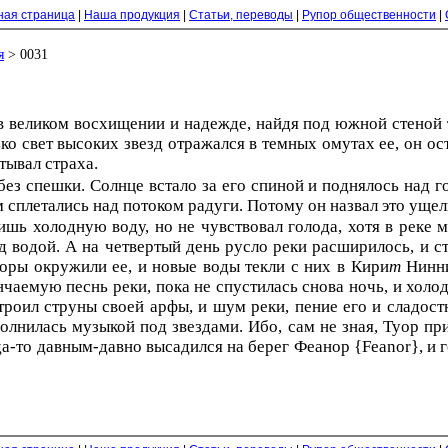
ная страница
|
Наша продукция
|
Статьи, переводы
|
Рупор общественности
|
я
> 0031
в великом восхищении и надежде, найдя под южной стеной 
ко свет высоких звезд отражался в темных омутах ее, он ост
тывал страха.
без спешки. Солнце встало за его спиной и поднялось над го
м сплетались над потоком радуги. Потому он назвал это уще
ишь холодную воду, но не чувствовал голода, хотя в реке
д водой. А на четвертый день русло реки расширилось, и с
оры окружили ее, и новые воды текли с них в Кири
т
Нинн
нчаемую песнь реки, пока не спустилась снова ночь, и холо
троил струны своей арфы, и шум реки, пение его и сладост
полнилась музыкой под звездами. Ибо, сам не зная, Туор п
гда-то давным-давно высадился на берег Феанор {Feanor}, и 