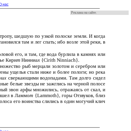
О нас
Реклама на сайте.
тропу, шедшую по узкой полоске земли. И когда
ановился там и лег спать; ибо возле этой реки, в
ловой его, и там, где вода бурлила в камнях или
лье Кири
т
Нинниа
х
{Cirith Ninniach}.
 множество рыб мерцали золотом и серебром или
тены ущелья стали ниже и более пологи; но река
иа
х
сверкающими водопадами. Там долго сидел
дные белые звезды не зажглись на черной полосе
ный звон арфы множились, отражаясь от скал, и
ришел в Ламмо
т
{Lammoth}, горы Отзвуков, близ
голоса его воинства слились в один могучий клич