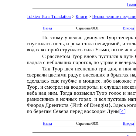
Глав
Tolkien Texts Translation
>
Книги
>
Неоконченные предани
Назад
Страница 0031
Вперед
По этому ущелью двинулся Туор теперь 
спустилась ночь, и река стала невидимой, и толь
водах которой струилась сила Ульмо, он не испы
С рассветом Туор вновь пустился в путь 
падала с небольших порогов, по утрам и вечера
Так Туор шел неспешно три дня, и пил л
сверкали цветами радуг, висевших в брызгах на
сделалась еще глубже и мощнее, ибо высокие г
Туор, и смотрел на водовороты, и слушал неско
неба над ним. Тогда возвысил Туор голос и нас
разносились в ночных горах, и вся пустошь на
Фиорда Дренгиста {Firth of Drengist}. Здесь ко
по берегам Севера перед восходом Луны
[4]
Назад
Страница 0031
Вперед